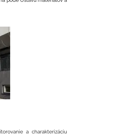
8 na pôde Ústavu materiálov a
rovanie a charakterizáciu