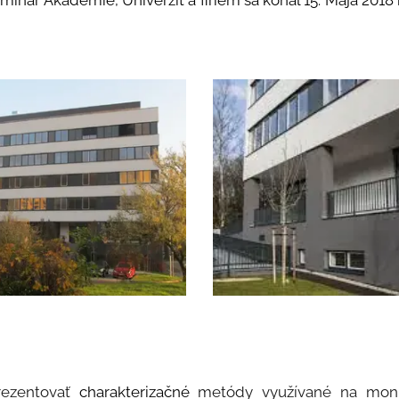
minár Akadémie, Univerzít a firiem sa konal 15. Mája 201
rezentovať
charakterizačné
metódy využívané na monito