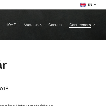
EN
HOME
About us
Contact
Conferences
ár
2018