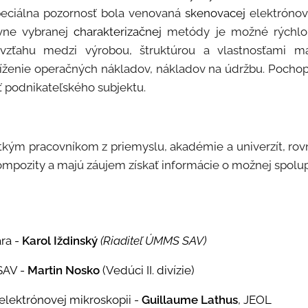
Speciálna pozornosť bola venovaná
skenovacej
elektrónov
ávne vybranej
charakterizačnej
metódy je možné rýchlo
vzťahu medzi výrobou, štruktúrou a vlastnosťami ma
níženie operačných nákladov, nákladov na údržbu. Pocho
 podnikateľského subjektu.
tkým pracovníkom z priemyslu, akadémie a univerzít, rovn
ompozity a majú záujem získať informácie o možnej spolup
ra -
Karol I
ž
dinsk
ý
(Riaditeľ ÚMMS SAV
)
SAV -
Martin Nosko
(Vedúci II. divízie)
elektrónovej mikroskopii -
Guillaume Lathus
, JEOL