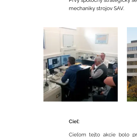
Prvý spoločný strategický se
mechaniky strojov SAV.
Cieľ:
Cieľom tejto akcie bolo p