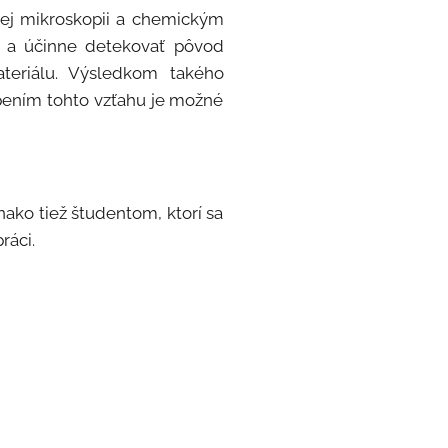
ej mikroskopii a chemickým
 a účinne detekovať pôvod
teriálu. Výsledkom takého
pením tohto vzťahu je možné
ako tiež študentom, ktorí sa
ráci.