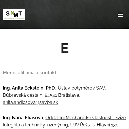
E
Meno, afiliácia a kontakt:
Ing. Anita Eckstein, PhD.
,
Ústav polymérov SAV
,
Dúbravská cesta 9, 84541 Bratislava,
anita.andicsova@savba.sk
Ing. Ivana Eliášová
,
Oddělení Mechanické vlastnosti Divize
Integrita a technický inženýring, ÚJV Řež,a.s
.
Hlavní 130,