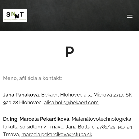
P
Meno, afiliácia a kontakt:
Jana Panáková
,
Bekaert Hlohovec a.s.
,
Mierová 2317, SK-
920 28 Hlohovec,
alisa.holis@bekaert.com
Dr. Ing. Marcela Pekarčíková
,
Materiálovotechnologická
fakulta so sídlom v Trnave
, Jána Bottu č. 2781/25, 917 24
Trnava,
marcela.pekarcikova@stuba.sk