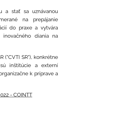
u a stať sa uznávanou
merané na prepájanie
ácií do praxe a vytvára
 inovačného diania na
 ("CVTI SR"), konkrétne
ú inštitúcie a externí
organizačne k príprave a
022 - COINTT