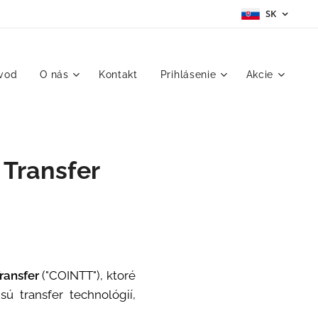
SK
vod
O nás
Kontakt
Prihlásenie
Akcie
 Transfer
ransfer
("COINTT"), ktoré
 transfer technológií,