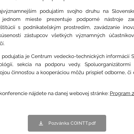
najvýznamnejším podujatím svojho druhu na Slovensk
a jednom mieste prezentuje podporné nástroje za
itúcií s podnikateľským prostredím, zavádzanie inov
kúseností zástupcov všetkých významných účastníkov
čí.
podujatia je Centrum vedecko-technických informácií SR
ológií, sekcia na podporu vedy. Spoluorganizátormi s
svojou činnosťou a kooperáciou môžu prispieť odborne, či 
 konferencie nájdete na danej webovej stránke:
Program 2
Pozvánka COINTT.pdf