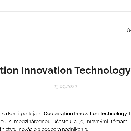
Ú
ion Innovation Technology
13.09.2022
22 sa koná podujatie
Cooperation Innovation Technology T
iou s medzinárodnou účasťou a jej hlavnými témami sú
níctva, inovácie a podpora podnikania.