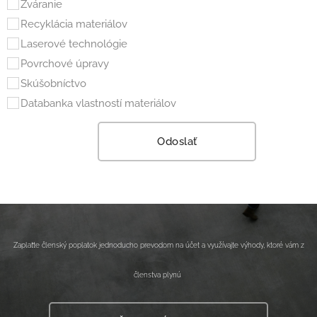
Zváranie
Recyklácia materiálov
Laserové technológie
Povrchové úpravy
Skúšobníctvo
Databanka vlastností materiálov
Odoslať
Zaplaťte členský poplatok jednoducho prevodom na účet a využívajte výhody, ktoré vám z
členstva plynú