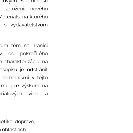
álových Spoločností
e založenie nového
Materials, na ktorého
ť s vydavateľstvom
trum tém na hranici
v, od pokročilého
 charakterizáciu na
sopisu je odstrániť
 odborníkmi v tejto
formu pre výskum na
riálových vied a
etike, doprave,
 oblastiach: