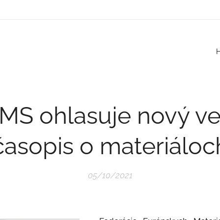
MS ohlasuje nový v
časopis o materiáloc
05/10/2021