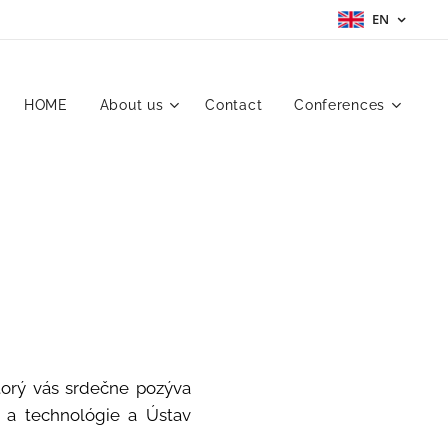
EN
HOME
About us
Contact
Conferences
torý vás srdečne pozýva
y a technológie a Ústav