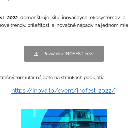
ST 2022
demonštruje silu inovačných ekosystémov a s
 nové trendy, príležitosti a inovačné nápady na jednom mi
Pozvánka INOFEST 2022
stračný formulár nájdete na stránkach podujatia:
https://inova.to/event/inofest-2022/