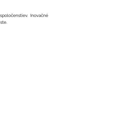
poločenstiev. Inovačné
este.