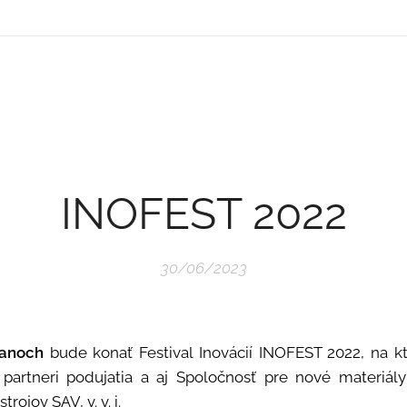
INOFEST 2022
30/06/2023
anoch
bude konať Festival Inovácií INOFEST 2022, na k
í partneri podujatia a aj Spoločnosť pre nové materiál
rojov SAV, v. v. i.