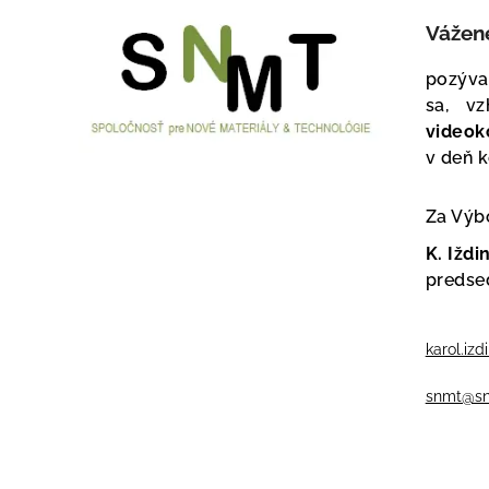
Vážené
pozýva
sa, v
video
v deň 
Za Výb
K. Iždi
preds
karol.iz
snmt@sn