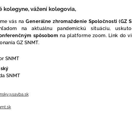
 kolegyne, vážení kolegovia,
me vás na
Generálne zhromaždenie Spoločnosti (GZ S
zhľadom na aktuálnu pandemickú situáciu, usku
konferenčným spôsobom
na platforme zoom. Link do v
konania GZ SNMT.
or SNMT
nský
eda SNMT
dinsky@savba.sk
mt.sk