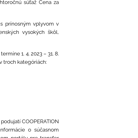
ohtoročnú súťaž Cena za
y s prínosným vplyvom v
venských vysokých škôl,
ermíne 1. 4. 2023 – 31. 8.
v troch kategóriách:
 na podujatí COOPERATION
nformácie o súčasnom