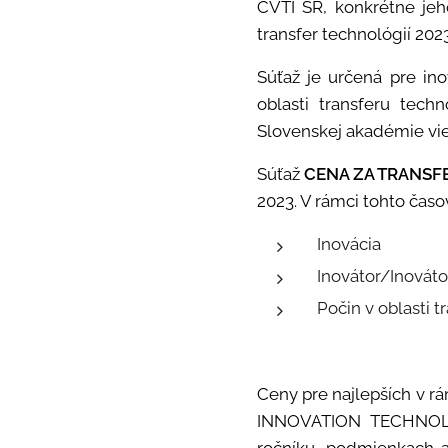
CVTI SR, konkrétne jeh
transfer technológií 202
Súťaž je určená pre in
oblasti transferu tech
Slovenskej akadémie vi
Súťaž
CENA ZA TRANSF
2023. V rámci tohto časo
Inovácia
Inovátor/Inováto
Počin v oblasti t
Ceny pre najlepších v r
INNOVATION TECHNOLO