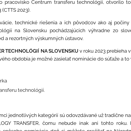
o pracovisko Centrum transferu technológií, otvorilo t
3 (CTTS 2023).
ovácie, technické riešenia a ich pôvodcov ako aj počin
nológií na Slovensku pochádzajúcich výhradne zo slo
ed a rezortných výskumných ústavov.
ER TECHNOLÓGIÍ NA SLOVENSKU
v roku 2023 prebieha v t
vého obdobia je možné zasielať nominácie do súťaže a to 
rka
ransferu technológií.
ámci jednotlivých kategórií sú odovzdávané už tradične
GY TRANSFER, čomu nebude inak ani tohto roku. I