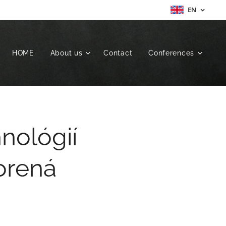
EN
HOME
About us
Contact
Conferences
nológií
orená