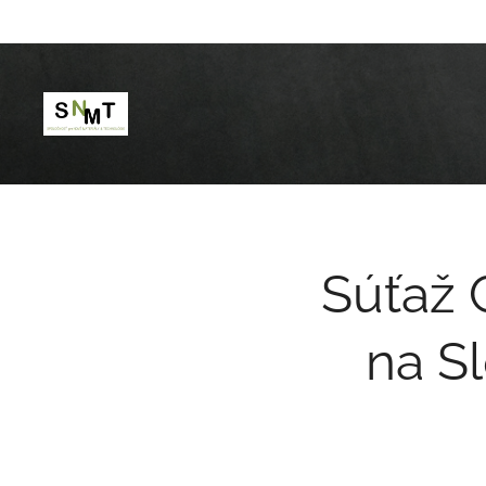
Súťaž 
na S