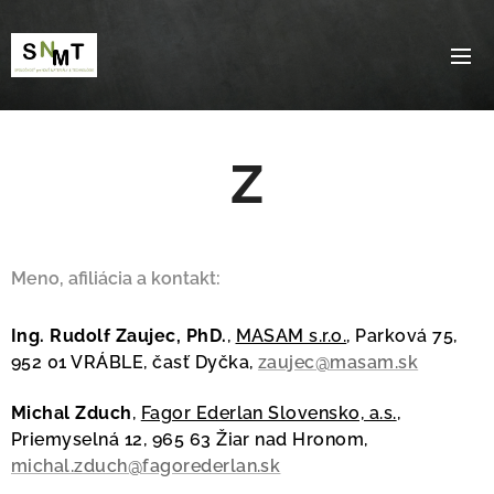
Z
Meno, afiliácia a kontakt:
Ing. Rudolf Zaujec, PhD.
,
MASAM s.r.o.
, Parková 75,
952 01 VRÁBLE, časť Dyčka,
zaujec@masam.sk
Michal Zduch
,
Fagor Ederlan Slovensko, a.s.
,
Priemyselná 12, 965 63 Žiar nad Hronom,
michal.zduch@fagorederlan.sk