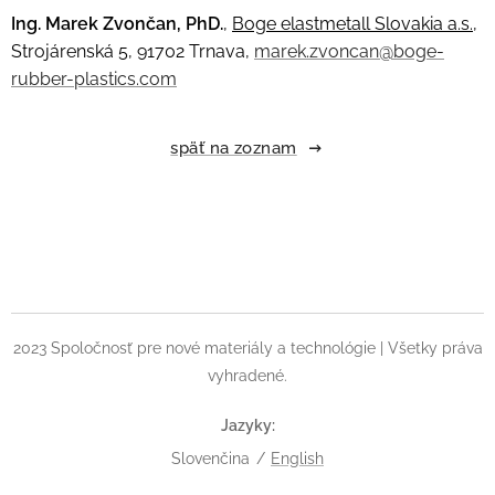
Ing. Marek Zvončan, PhD.
,
Boge elastmetall Slovakia a.s.,
Strojárenská 5, 91702 Trnava,
marek.zvoncan@boge-
rubber-plastics.com
späť na zoznam
2023 Spoločnosť pre nové materiály a technológie | Všetky práva
vyhradené.
Jazyky
Slovenčina
English