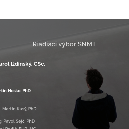
Technologies IWS in Dresden
invite interested material scien
and engineers to a colloquiu
"Materials Research and Innov
in...
Riadiaci výbor SNMT
l Iždinský, CSc.
in Nosko, PhD
Martin Kusý, PhD
vol Sejč, PhD
adič, EUR ING