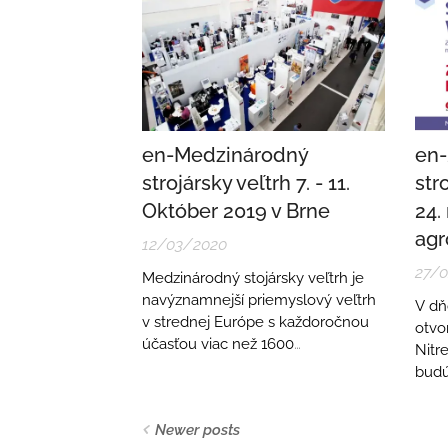
en-Medzinárodný
en-
strojársky veľtrh 7. - 11.
str
Október 2019 v Brne
24.
agr
12/03/2020
27/
Medzinárodný stojársky veľtrh je
navýznamnejší priemyslový veľtrh
V dň
v strednej Európe s každoročnou
otvo
účasťou viac než 1600
Nitre
vystavovateľov a 80 000
budú
návštevníkov.
medz
nástr
Newer posts