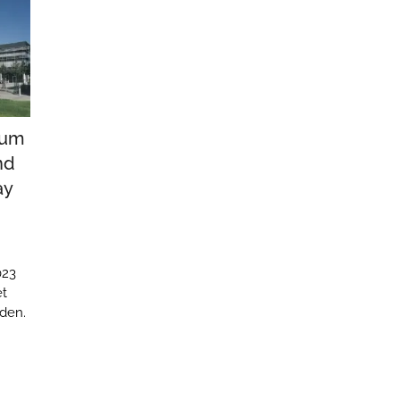
ium
nd
ay
023
et
sden.
mic
TS