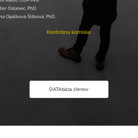
ter Oslanec, PhD
álková Šišková, PhD.
Kontrólna komisia:
DATAbáza členov