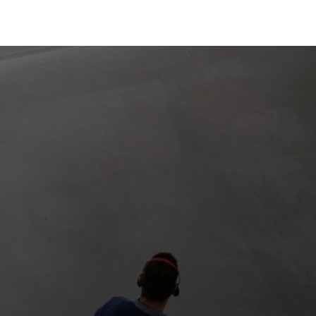
tists
m
ation