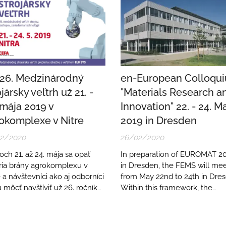
26. Medzinárodný
en-European Colloqu
ojársky veľtrh už 21. -
"Materials Research a
 mája 2019 v
Innovation" 22. - 24. M
okomplexe v Nitre
2019 in Dresden
02/2020
26/02/2020
och 21. až 24. mája sa opäť
In preparation of EUROMAT 2
ria brány agrokomplexu v
in Dresden, the FEMS will me
 a návštevníci ako aj odborníci
from May 22nd to 24th in Dre
 môcť navštíviť už 26. ročník
Within this framework, the
inárodného veľtrhu strojov,
Fraunhofer Institutes for Cera
ojov, zariadení a technológií.
Technologies and Systems IK
and for Materials and Beam