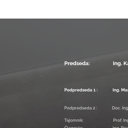
Predseda:
Ing. Karo
Podpredseda 1 : Ing. Mart
Podpredseda 2 : Doc. Ing. 
Tajomník: Prof. Ing. Pa
Členovia: Ing. Pavol R